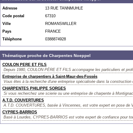
Adresse
13 RUE TANNMUHLE
Code postal
67310
Ville
ROMANSWILLER
Pays
FRANCE
Téléphone
0388874928
Thématique proche de Charpentes Noeppel
COULON PERE ET FILS
Depuis 1980, COULON PÈRE ET FILS accompagne les particuliers et profes
Entreprise de charpentiers à Saint-Maur-des-Fossés
Vous êtes à la recherche d'une entreprise spécialisée dans la construction d
CHARPENTES PHILIPPE SORGES
Si vous recherchez une scierie ou une entreprise de charpente à Montignac-T
A.T.D. COUVERTURES
A.T.D. COUVERTURES, basée à Vincennes, est votre expert en pose de Vé
CYPRES-BARRIOS
Basé à Lourdes, CYPRES-BARRIOS est votre expert de confiance pour tous