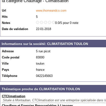
la catégorie
Chauffage - Climatisation
Url
www.ihomeandco.com
Hits
5
Notes
0.0/5 pour 0 note
Date de validation
22-01-2018
Informations sur la société: CLIMATISATION TOULON
Adresse
5 rue picot
Code postal
83000
Ville
toulon
Pays
france
Téléphone
0422145663
Thématique proche de CLIMATISATION TOULON
CTClimatisation
Située à Montauban, CTClimatisation est une entreprise spécialisée dans la 
Chauffage et Energies Renouvelables à Limoges