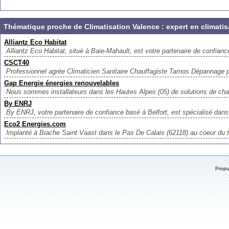
Thématique proche de Climatisation Valence : expert en climatis
Alliantz Eco Habitat
Alliantz Eco Habitat, situé à Baie-Mahault, est votre partenaire de confiance 
CSCT40
Professionnel agrée Climaticien Sanitaire Chauffagiste Tarnos Dépannage pa
Gap Energie énergies renouvelables
Nous sommes installateurs dans les Hautes Alpes (05) de solutions de chau
By ENRJ
By ENRJ, votre partenaire de confiance basé à Belfort, est spécialisé dans l
Eco2 Energies.com
Implanté à Biache Saint Vaast dans le Pas De Calais (62118) au coeur du t
Prop