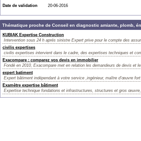
Date de validation
20-06-2016
Thématique proche de Conseil en diagnostic amiante, plomb, éne
KUBIAK Expertise Construction
Intervention sous 24 h aprés sinistre Expert prive pour le compte des assur
civilis expertises
civilis expertises intervient dans le cadre, des expertises techniques et con
Exacompare : comparez vos devis en immobilier
Fondé en 2010, Exacompare met en relation les demandeurs de devis et les
expert batiment
Expert bâtiment indépendant à votre service ,ingénieur, maître d’œuvre fort
Examètre expertise bâtiment
Expertise technique fondations et infrastructures, structures et gros œuvre, 