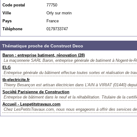
Code postal
77750
Ville
Orly sur morin
Pays
France
Téléphone
0179733747
Thématique proche de Construct Deco
Baron : entreprise batiment, rénovation (28)
La maçonnerie SARL Baron, entreprise générale de batiment à Nogent-le-Roi
ELG
Entreprise générale du bâtiment effectue toutes sortes et réalisation de trav
tb-electricite.fr
Thierry Besançon est artisan électricien dans L'AIN à VIRIAT (01440) depu
Société Parisienne de Construction
Entreprise de bâtiment dans le neuf et la réhabilitation. Titulaire de la certifi
Accueil - Lespetitstravaux.com
Chez LesPetitsTravaux.com, nous nous engageons à offrir des services de 