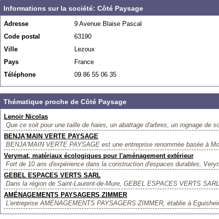
Informations sur la société: Côté Paysage
Adresse
9 Avenue Blaise Pascal
Code postal
63190
Ville
Lezoux
Pays
France
Téléphone
09 86 55 06 35
Thématique proche de Côté Paysage
Lenoir Nicolas
Que ce soit pour une taille de haies, un abattage d'arbres, un rognage de s
BENJA'MAIN VERTE PAYSAGE
BENJA'MAIN VERTE PAYSAGE est une entreprise renommée basée à Mousté
Verymat, matériaux écologiques pour l'aménagement extérieur
Fort de 10 ans d'expérience dans la construction d'espaces durables, Verym
GEBEL ESPACES VERTS SARL
Dans la région de Saint-Laurent-de-Mure, GEBEL ESPACES VERTS SARL se
AMÉNAGEMENTS PAYSAGERS ZIMMER
L'entreprise AMÉNAGEMENTS PAYSAGERS ZIMMER, établie à Eguisheim, 