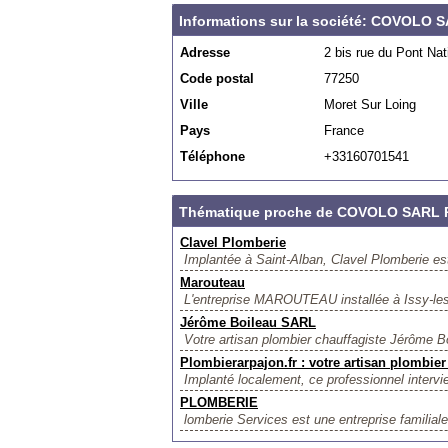
Informations sur la société: COVOLO 
Adresse
2 bis rue du Pont Nat
Code postal
77250
Ville
Moret Sur Loing
Pays
France
Téléphone
+33160701541
Thématique proche de COVOLO SARL P
Clavel Plomberie
Implantée à Saint-Alban, Clavel Plomberie est
Marouteau
L'entreprise MAROUTEAU installée à Issy-les-
Jérôme Boileau SARL
Votre artisan plombier chauffagiste Jérôme Boi
Plombierarpajon.fr : votre artisan plombie
Implanté localement, ce professionnel intervie
PLOMBERIE
lomberie Services est une entreprise familiale 