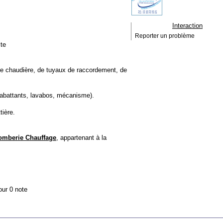
Interaction
Reporter un problème
te
de chaudière, de tuyaux de raccordement, de
(abattants, lavabos, mécanisme).
tière.
mberie Chauffage
, appartenant à la
our 0 note