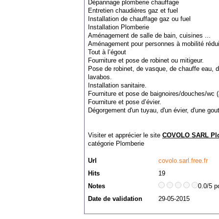
Dépannage plomberie chauffage
Entretien chaudières gaz et fuel
Installation de chauffage gaz ou fuel
Installation Plomberie
Aménagement de salle de bain, cuisines ...
Aménagement pour personnes à mobilité rédui
Tout à l’égout
Fourniture et pose de robinet ou mitigeur.
Pose de robinet, de vasque, de chauffe eau, 
lavabos.
Installation sanitaire.
Fourniture et pose de baignoires/douches/wc 
Fourniture et pose d’évier.
Dégorgement d'un tuyau, d'un évier, d'une gout
Visiter et apprécier le site
COVOLO SARL Plo
catégorie
Plomberie
Url
covolo.sarl.free.fr
Hits
19
Notes
0.0/5 p
Date de validation
29-05-2015