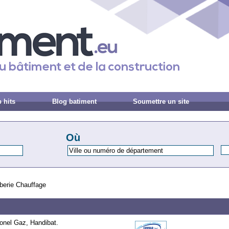
 hits
Blog batiment
Soumettre un site
Où
rie Chauffage
onel Gaz, Handibat.