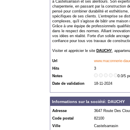
à Castelsarrasin et ses alentours. Son experti
charpenterie, en passant par la construction d
pensé pour combiner durabilité et esthétisme
spécifiques de ses clients. L'entreprise se dis
complexes, qu'il s'agisse de bâtir une maison
Grâce à une équipe de professionnels qualifiés,
dans le respect des normes. Alliant innovatio
vos idées en réalité. Forte d'un solide ancrag
confiance pour tous vos travaux de constructi
Visiter et apprécier le site
DAUCHY
, apparten
Url
www.maconnerie-dauc
Hits
3
Notes
0.0/5 p
Date de validation
18-11-2024
Informations sur la société: DAUCHY
Adresse
3647 Route Des Clout
Code postal
82100
Ville
Castelsarrasin