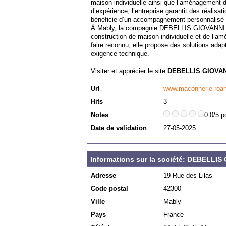
maison individuelle ainsi que l’aménagement d’
d’expérience, l’entreprise garantit des réalisa
bénéficie d’un accompagnement personnalisé e
À Mably, la compagnie DEBELLIS GIOVANNI me
construction de maison individuelle et de l’a
faire reconnu, elle propose des solutions adapt
exigence technique.
Visiter et apprécier le site
DEBELLIS GIOVA
Url
www.maconnerie-roan
Hits
3
Notes
0.0/5 p
Date de validation
27-05-2025
Informations sur la société: DEBELLIS
Adresse
19 Rue des Lilas
Code postal
42300
Ville
Mably
Pays
France