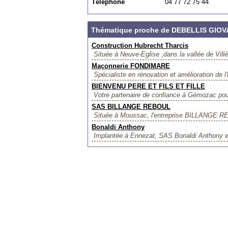
Téléphone
04 77 72 75 44
Thématique proche de DEBELLIS GIOV
Construction Hubrecht Tharcis
Située à Neuve-Eglise ,dans la vallée de Villé
Maçonnerie FONDIMARE
Spécialiste en rénovation et amélioration de l
BIENVENU PERE ET FILS ET FILLE
Votre partenaire de confiance à Gémozac pour 
SAS BILLANGE REBOUL
Située à Moussac, l'entreprise BILLANGE REB
Bonaldi Anthony
Implantée à Ennezat, SAS Bonaldi Anthony es