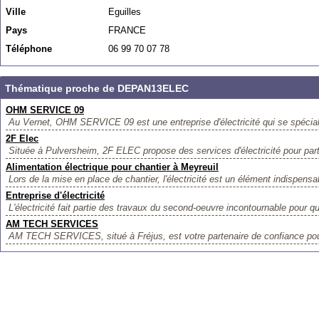
Ville
Eguilles
Pays
FRANCE
Téléphone
06 99 70 07 78
Thématique proche de DEPAN13ELEC
OHM SERVICE 09
Au Vernet, OHM SERVICE 09 est une entreprise d'électricité qui se spéciali
2F Elec
Située à Pulversheim, 2F ELEC propose des services d'électricité pour parti
Alimentation électrique pour chantier à Meyreuil
Lors de la mise en place de chantier, l'électricité est un élément indispensab
Entreprise d'électricité
L'électricité fait partie des travaux du second-oeuvre incontournable pour qu
AM TECH SERVICES
AM TECH SERVICES, situé à Fréjus, est votre partenaire de confiance pour