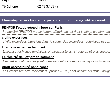
Pays
France
Téléphone
02 43 37 03 47
Thématique proche de diagnostics immobiliers,audit accessibil
RENFOR l'étude géotechnique sur Paris
La société RENFOR est un bureau d'étude de sol dont le siège est situé da
civilis expertises
civilis expertises intervient dans le cadre, des expertises techniques et con
Examètre expertise bâtiment
Expertise technique fondations et infrastructures, structures et gros œuvre, 
Le rôle clé de l'expert en bâtiment
L’expert en bâtiment se positionne aujourd’hui comme une figure indispensa
Audit accessibilité handicapés
Les établissements recevant du publics (ERP) sont désormais dans l’obligat