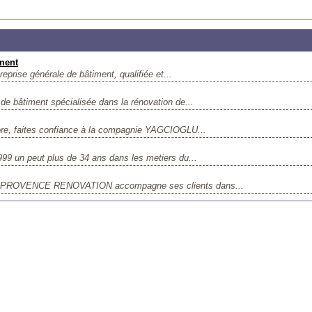
iment
eprise générale de bâtiment, qualifiée et...
 de bâtiment spécialisée dans la rénovation de...
core, faites confiance à la compagnie YAGCIOGLU...
1999 un peut plus de 34 ans dans les metiers du...
es, PROVENCE RENOVATION accompagne ses clients dans...