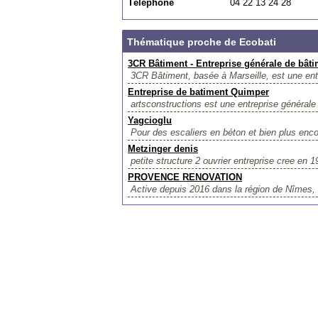
Téléphone
04 22 13 24 28
Thématique proche de Ecobati
3CR Bâtiment - Entreprise générale de bât
3CR Bâtiment, basée à Marseille, est une entr
Entreprise de batiment Quimper
artsconstructions est une entreprise générale
Yagcioglu
Pour des escaliers en béton et bien plus en
Metzinger denis
petite structure 2 ouvrier entreprise cree en 
PROVENCE RENOVATION
Active depuis 2016 dans la région de Nîm