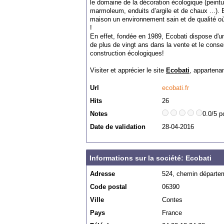
le domaine de la décoration écologique (peintu
marmoleum, enduits d’argile et de chaux ...). 
maison un environnement sain et de qualité où i
!
En effet, fondée en 1989, Ecobati dispose d'u
de plus de vingt ans dans la vente et le conse
construction écologiques!
Visiter et apprécier le site
Ecobati
, appartena
Url
ecobati.fr
Hits
26
Notes
0.0/5 p
Date de validation
28-04-2016
Informations sur la société: Ecobati
Adresse
524, chemin départe
Code postal
06390
Ville
Contes
Pays
France