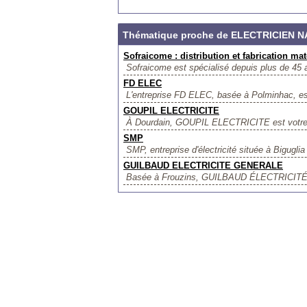
Thématique proche de ELECTRICIEN 
Sofraicome : distribution et fabrication mat
Sofraicome est spécialisé depuis plus de 45 an
FD ELEC
L'entreprise FD ELEC, basée à Polminhac, est s
GOUPIL ELECTRICITE
À Dourdain, GOUPIL ELECTRICITE est votre par
SMP
SMP, entreprise d'électricité située à Biguglia
GUILBAUD ELECTRICITE GENERALE
Basée à Frouzins, GUILBAUD ÉLECTRICITÉ G