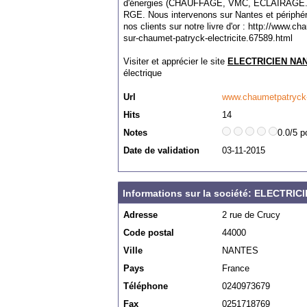
d'énergies (CHAUFFAGE, VMC, ECLAIRAGE..
RGE. Nous intervenons sur Nantes et périphé
nos clients sur notre livre d'or : http://www.ch
sur-chaumet-patryck-electricite.67589.html
Visiter et apprécier le site
ELECTRICIEN NA
électrique
Url
www.chaumetpatryck-e
Hits
14
Notes
0.0/5 p
Date de validation
03-11-2015
Informations sur la société: ELECTRI
Adresse
2 rue de Crucy
Code postal
44000
Ville
NANTES
Pays
France
Téléphone
0240973679
Fax
0251718769