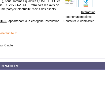
.), nous sommes qualifiés QUALIFELEC et
rie. DEVIS GRATUIT. Retrouvez les avis de
aumetpatryck-electricite.fr/avis-des-clients-
Interaction
Reporter un problème
NTES
, appartenant à la catégorie
Installation
Contacter le webmaster
lectricite.fr
our 0 note
CIEN NANTES