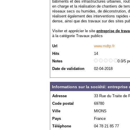
bâtiments et des infrastructures urbaines, rout
en charge et la réalisation de chantiers de te
réseaux secs ou humides, de déconstrution, 
réalisent également des interventions rapides 
dense, ainsi que des travaux sur des sites pub
Visiter et apprécier le site
entreprise de tra
à la catégorie
Travaux publics
Url
www.mdtp.fr
Hits
14
Notes
0.0/5 p
Date de validation
02-04-2018
Informations sur la société: entrepris
Adresse
33 Rue du Traite de
Code postal
69780
Ville
MIONS
Pays
France
Téléphone
04 78 21 85 77