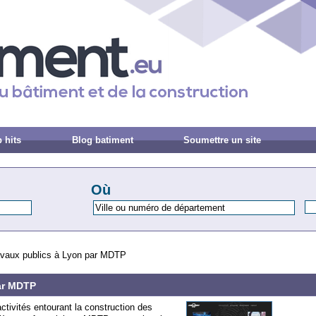
 hits
Blog batiment
Soumettre un site
Où
ravaux publics à Lyon par MDTP
par MDTP
tivités entourant la construction des