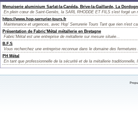
Menuiserie aluminium Sarlat-la-Canéda, Brive-la-Gaillarde, La Dordog
En plein cœur de Saint-Geniès, la SARL RHODDE ET FILS s'est forgé un n
https://www.hop-serrurier-tours.fr
Maintenance et urgences, avec Hop’ Serrurerie Tours Tant que rien n'est cass
Présentation de Fabric’Métal métallerie en Bretagne
Fabric’Métal est une entreprise de métallerie sur mesure située...
B.F.S
Vous recherchez une entreprise reconnue dans le domaine des fermetures in
PH Métal
En tant que professionnelle de la sécurité et de la métallerie traditionnelle, 
Prop