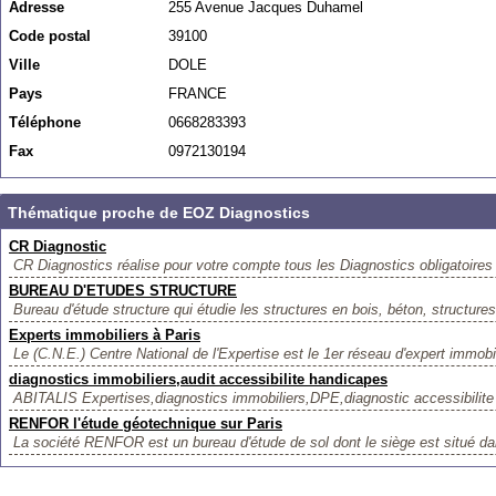
Adresse
255 Avenue Jacques Duhamel
Code postal
39100
Ville
DOLE
Pays
FRANCE
Téléphone
0668283393
Fax
0972130194
Thématique proche de EOZ Diagnostics
CR Diagnostic
CR Diagnostics réalise pour votre compte tous les Diagnostics obligatoires p
BUREAU D'ETUDES STRUCTURE
Bureau d'étude structure qui étudie les structures en bois, béton, structures
Experts immobiliers à Paris
Le (C.N.E.) Centre National de l'Expertise est le 1er réseau d'expert immobi
diagnostics immobiliers,audit accessibilite handicapes
ABITALIS Expertises,diagnostics immobiliers,DPE,diagnostic accessibilite
RENFOR l'étude géotechnique sur Paris
La société RENFOR est un bureau d'étude de sol dont le siège est situé da