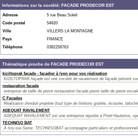
Informations sur la société: FACADE PRODECOR EST
Adresse
5 rue Beau Soleil
Code postal
54920
Ville
VILLERS LA MONTAGNE
Pays
FRANCE
Téléphone
0382258763
Thématique proche de FACADE PRODECOR EST
kiziltoprak facade - facadier à lyon pour vos réalisation
KIZILTOPRAK façade est une société de ravalement de façade présent sur
restauration facade
entreprise de taille de pierre restauration facade pierre taille de pierre escal
C Façades
Réalisation d'enduit projetée (tout type de finitions grattée, écrasée, taloché
ADEQUAT RAVALEMENT
ADEQUAT RAVALEMENT est une entreprise réputée à Pinel-Hauterive, spéc
TECHNISO BAT
À Ivry-sur-Seine, TECHNISOBAT accompagne particuliers et professionnels 