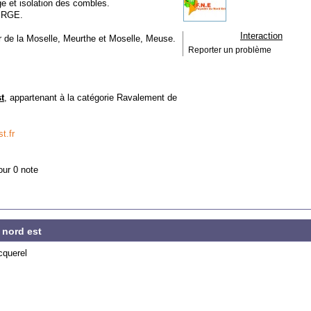
ge et isolation des combles.
T RGE.
Interaction
r de la Moselle, Meurthe et Moselle, Meuse.
Reporter un problème
t
, appartenant à la catégorie
Ravalement de
t.fr
our 0 note
 nord est
cquerel