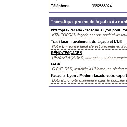
Téléphone
0382888924
Thématique proche de façades du nord
kiziltoprak facade - facadier à lyon pour vo
KIZILTOPRAK façade est une société de rava
Tradi face - ravalement de façade et I.T.E
Notre Entreprise familiale est présente en Mi
RÉNOV'FAÇADES
RÉNOV'FAÇADES, entreprise située à proximit
G-BAT
G-BAT SAS, installée à L'Horme, se distingue
Facadier Lyon : Modern facade votre expert
Doté d'une forte expérience dans le domaine de