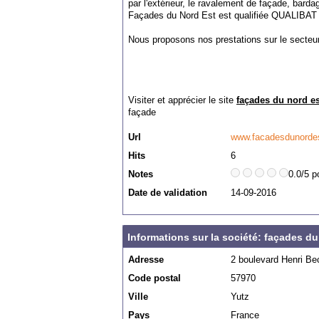
par l'extérieur, le ravalement de façade, barda
Façades du Nord Est est qualifiée QUALIBA
Nous proposons nos prestations sur le secteu
Visiter et apprécier le site
façades du nord es
façade
Url
www.facadesdunordes
Hits
6
Notes
0.0/5 p
Date de validation
14-09-2016
Informations sur la société: façades du
Adresse
2 boulevard Henri Be
Code postal
57970
Ville
Yutz
Pays
France