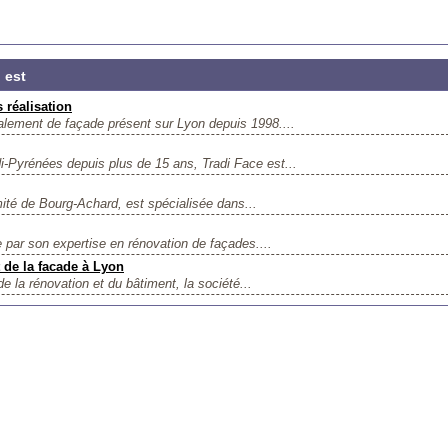
 est
s réalisation
lement de façade présent sur Lyon depuis 1998....
di-Pyrénées depuis plus de 15 ans, Tradi Face est...
é de Bourg-Achard, est spécialisée dans...
 par son expertise en rénovation de façades....
 de la facade à Lyon
 la rénovation et du bâtiment, la société...