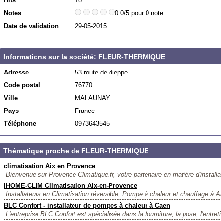
Hits
18
Notes
0.0/5 pour 0 note
Date de validation
29-05-2015
Informations sur la société: FLEUR-THERMIQUE
Adresse
53 route de dieppe
Code postal
76770
Ville
MALAUNAY
Pays
France
Téléphone
0973643545
Thématique proche de FLEUR-THERMIQUE
climatisation Aix en Provence
Bienvenue sur Provence-Climatique.fr, votre partenaire en matière d'installat
IHOME-CLIM Climatisation Aix-en-Provence
Installateurs en Climatisation réversible, Pompe à chaleur et chauffage à A
BLC Confort - installateur de pompes à chaleur à Caen
L'entreprise BLC Confort est spécialisée dans la fourniture, la pose, l'entretie