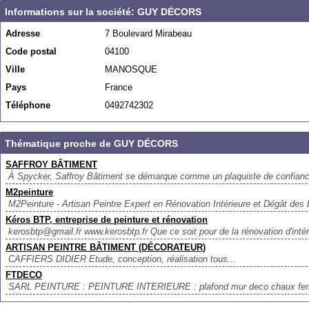
Informations sur la société: GUY DÉCORS
Adresse
7 Boulevard Mirabeau
Code postal
04100
Ville
MANOSQUE
Pays
France
Téléphone
0492742302
Thématique proche de GUY DÉCORS
SAFFROY BÂTIMENT
À Spycker, Saffroy Bâtiment se démarque comme un plaquiste de confianc
M2peinture
M2Peinture - Artisan Peintre Expert en Rénovation Intérieure et Dégât des 
Kéros BTP, entreprise de peinture et rénovation
kerosbtp@gmail.fr www.kerosbtp.fr Que ce soit pour de la rénovation d'intéri
ARTISAN PEINTRE BÂTIMENT (DÉCORATEUR)
CAFFIERS DIDIER Etude, conception, réalisation tous...
FTDECO
SARL PEINTURE : PEINTURE INTERIEURE : plafond mur deco chaux ferre 