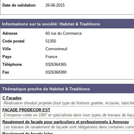
Date de validation
26-06-2015
Informations sur la société: Habitat & Traditions
Adresse
60 rue du Commerce
Code postal
51350
Ville
Cormontreuil
Pays
France
Téléphone
0326364365
Fax
0326368380
Thématique proche de Habitat & Traditions
C Façades
Réalisation d'enduit projetée (tout type de finitions grattée, écrasée, taloché
FACADE PRODECOR EST
Entreprise créée en 1997 et spécialisée dans tous types de travaux de façad
Ravalement de façade pour particuliers et professionnels à Annonay
Les travaux de ravalement de façade sont obligatoires dans certaines comm
Ravalement de façade Isère