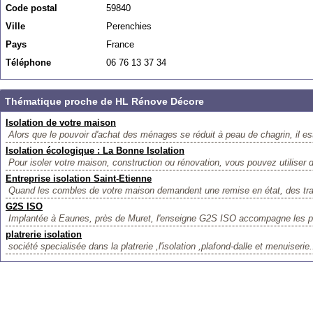
Code postal
59840
Ville
Perenchies
Pays
France
Téléphone
06 76 13 37 34
Thématique proche de HL Rénove Décore
Isolation de votre maison
Alors que le pouvoir d'achat des ménages se réduit à peau de chagrin, il est
Isolation écologique : La Bonne Isolation
Pour isoler votre maison, construction ou rénovation, vous pouvez utiliser 
Entreprise isolation Saint-Etienne
Quand les combles de votre maison demandent une remise en état, des trava
G2S ISO
Implantée à Eaunes, près de Muret, l'enseigne G2S ISO accompagne les par
platrerie isolation
société specialisée dans la platrerie ,l'isolation ,plafond-dalle et menuiserie.