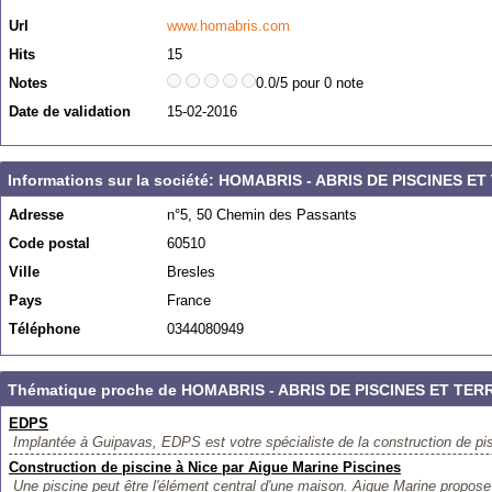
Url
www.homabris.com
Hits
15
Notes
0.0/5 pour 0 note
Date de validation
15-02-2016
Informations sur la société: HOMABRIS - ABRIS DE PISCINES E
Adresse
n°5, 50 Chemin des Passants
Code postal
60510
Ville
Bresles
Pays
France
Téléphone
0344080949
Thématique proche de HOMABRIS - ABRIS DE PISCINES ET TER
EDPS
Implantée à Guipavas, EDPS est votre spécialiste de la construction de pi
Construction de piscine à Nice par Aigue Marine Piscines
Une piscine peut être l'élément central d'une maison. Aigue Marine propose 