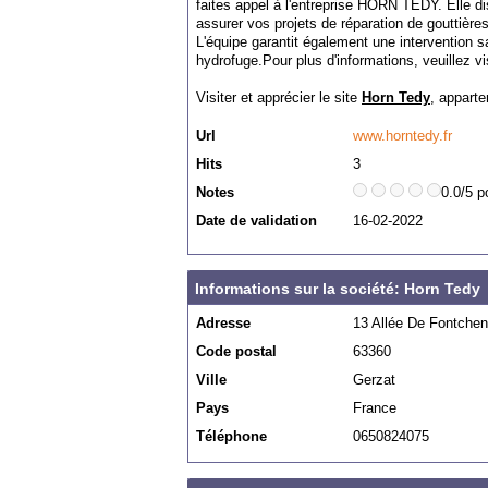
faites appel à l'entreprise HORN TEDY. Elle d
assurer vos projets de réparation de gouttièr
L'équipe garantit également une intervention s
hydrofuge.Pour plus d'informations, veuillez vi
Visiter et apprécier le site
Horn Tedy
, apparte
Url
www.horntedy.fr
Hits
3
Notes
0.0/5 p
Date de validation
16-02-2022
Informations sur la société: Horn Tedy
Adresse
13 Allée De Fontcheni
Code postal
63360
Ville
Gerzat
Pays
France
Téléphone
0650824075