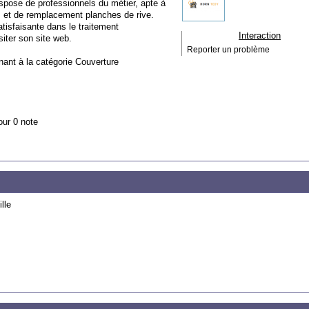
ispose de professionnels du métier, apte à
es et de remplacement planches de rive.
atisfaisante dans le traitement
Interaction
siter son site web.
Reporter un problème
nant à la catégorie
Couverture
our 0 note
lle