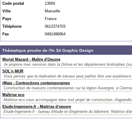
Code postal
13004
Ville
Marseille
Pays
France
Téléphone
0612374703
Fax
0491496864
Thématique proche de iYo 3d Graphic Design
Muriel Mazard - Maître d'Oeuvre
Je propose mes services dans la Drôme et les département limitrophes (sud
SOL'n MUR
Vous pensez que la réalisation de travaux peut parfois être une expérience di
iMaje - Contructions contemporaines
Construction de maisons contemporaines sur la région Auvergne, à Clermon
Maîtrise eco
Maîtrise eco vous accompagne dans tout projet de construction, d'agrandi
Etude-Ingenierie.fr - Maitrise d'oeuvre
Etude-Ingenierie.fr - bureau d'étude et d'ingénierie du bâtiment. Maitrise d'œ