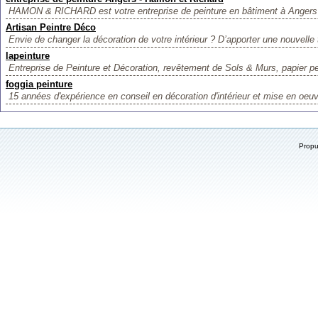
HAMON & RICHARD est votre entreprise de peinture en bâtiment à Angers 
Artisan Peintre Déco
Envie de changer la décoration de votre intérieur ? D’apporter une nouvelle 
lapeinture
Entreprise de Peinture et Décoration, revêtement de Sols & Murs, papier pein
foggia peinture
15 années d'expérience en conseil en décoration d'intérieur et mise en oeuv
Prop