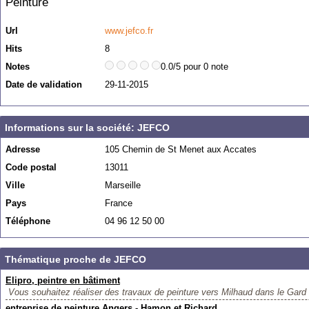
Peinture
Url
www.jefco.fr
Hits
8
Notes
0.0/5 pour 0 note
Date de validation
29-11-2015
Informations sur la société: JEFCO
Adresse
105 Chemin de St Menet aux Accates
Code postal
13011
Ville
Marseille
Pays
France
Téléphone
04 96 12 50 00
Thématique proche de JEFCO
Elipro, peintre en bâtiment
Vous souhaitez réaliser des travaux de peinture vers Milhaud dans le Gard (
entreprise de peinture Angers - Hamon et Richard