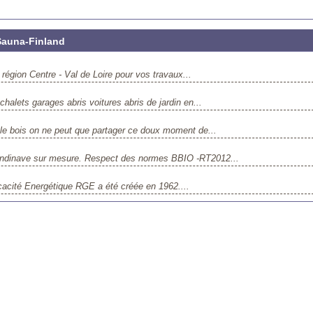
Sauna-Finland
 région Centre - Val de Loire pour vos travaux...
halets garages abris voitures abris de jardin en...
le bois on ne peut que partager ce doux moment de...
candinave sur mesure. Respect des normes BBIO -RT2012...
icacité Energétique RGE a été créée en 1962....