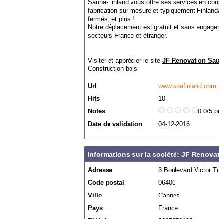
Sauna-Finland vous offre ses services en cons
fabrication sur mesure et typiquement Finlan
fermés, et plus !
Notre déplacement est gratuit et sans engag
secteurs France et étranger.
Visiter et apprécier le site
JF Renovation Sau
Construction bois
Url
www.spafinland.com
Hits
10
Notes
0.0/5 p
Date de validation
04-12-2016
Informations sur la société: JF Renova
Adresse
3 Boulevard Victor T
Code postal
06400
Ville
Cannes
Pays
France