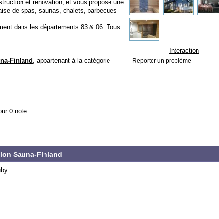
truction et rénovation, et vous propose une
daise de spas, saunas, chalets, barbecues
ement dans les départements 83 & 06. Tous
Interaction
na-Finland
, appartenant à la catégorie
Reporter un problème
our 0 note
tion Sauna-Finland
uby