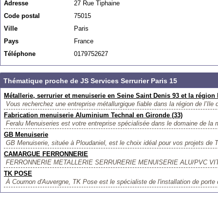
Adresse
27 Rue Tiphaine
Code postal
75015
Ville
Paris
Pays
France
Téléphone
0179752627
Thématique proche de JS Services Serrurier Paris 15
Métallerie, serrurier et menuiserie en Seine Saint Denis 93 et la région
Vous recherchez une entreprise métallurgique fiable dans la région de l’Ile 
Fabrication menuiserie Aluminium Technal en Gironde (33)
Feralu Menuiseries est votre entreprise spécialisée dans le domaine de la m
GB Menuiserie
GB Menuiserie, située à Ploudaniel, est le choix idéal pour vos projets de 
CAMARGUE FERRONNERIE
FERRONNERIE METALLERIE SERRURERIE MENUISERIE ALU/PVC VI
TK POSE
À Cournon d'Auvergne, TK Pose est le spécialiste de l'installation de porte 