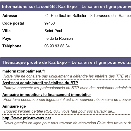
Informations sur la société: Kaz Expo – Le salon en ligne pour 
Adresse
24, Rue Ibrahim Balbolia – 8 Terrasses des Rampe
Code postal
97460
Ville
Saint-Paul
Pays
Ile de la Réunion
Téléphone
06 93 93 88 54
Thématique proche de Kaz Expo – Le salon en ligne pour vos tr
maformationbatiment.fr
Notre rôle ne consiste pas uniquement à défendre les intérêts des TPE et 
Assistant administratif spécialiste du BTP
Plateya connecte les professionnels du BTP avec des assistants administra
Annuaire immobilier : le financement immobilier
Pour faire construire son logement il est très souvent nécessaire de trouver
Annuaire rge
Trouvez l’expert certifié RGE qu’il vous faut pour vos travaux de...
http://www.prix-travaux.net
Devis gratuits en ligne pour tous travaux de rénovation Faire des travaux de