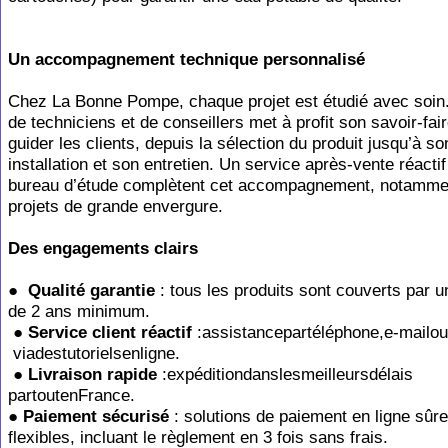
Un
accompagnement
technique
personnalisé
Chez La Bonne Pompe, chaque projet est étudié avec soin.
de techniciens et de conseillers
met
à
profit
son
savoir-fai
guider
les
clients,
depuis
la
sélection
du
produit jusqu’à
so
installation
et
son
entretien.
Un
service
après-vente
réactif
bureau
d’étude complètent cet accompagnement, notammen
projets de grande envergure.
Des
engagements
clairs
●
Qualité
garantie
:
tous
les
produits
sont couverts
par
u
de
2
ans
minimum.
●
Service
client
réactif
:assistancepartéléphone,e-m
viadestutorielsen
ligne.
●
Livraison
rapide
:expéditiondanslesmeilleursd
partouten
France.
●
Paiement
sécurisé
:
solutions
de
paiement
en
ligne
sûr
flexibles,
incluant
le règlement en 3 fois sans frais.