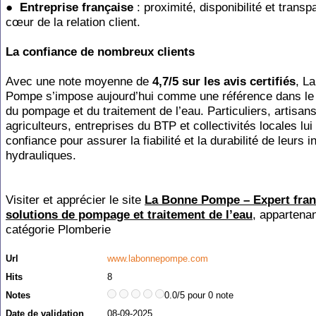
●
Entreprise
française
:
proximité,
disponibilité
et
transp
cœur
de
la
relation
client.
La
confiance
de
nombreux
clients
Avec une note moyenne de
4,7/5 sur les avis certifiés
, L
Pompe s’impose aujourd’hui
comme
une
référence
dans
le
du
pompage
et
du
traitement
de
l’eau. Particuliers, artisans
agriculteurs, entreprises du BTP et collectivités locales lui 
confiance pour assurer la fiabilité et la durabilité de leurs i
hydrauliques.
Visiter et apprécier le site
La Bonne Pompe – Expert fran
solutions de pompage et traitement de l’eau
, appartenan
catégorie
Plomberie
Url
www.labonnepompe.com
Hits
8
Notes
0.0/5 pour 0 note
Date de validation
08-09-2025