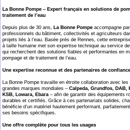
La
Bonne
Pompe
–
Expert
français
en
solutions
de
pom
traitement
de
l’eau
Depuis plus de 30 ans,
La Bonne Pompe
accompagne part
professionnels du bâtiment,
collectivités
et
agriculteurs
da
projets
liés
à
l’eau.
Basée
près
de
Rennes, cette entrepris
à taille humaine met son expertise technique au service d
qui recherchent des solutions fiables et performantes en m
pompage et de traitement de l’eau.
Une
expertise
reconnue
et
des
partenaires
de
confianc
La
Bonne
Pompe
travaille
en
étroite
collaboration
avec
les
grandes
marques
mondiales –
Calpeda, Grundfos, DAB, P
KSB, Lowara, Ebara
– afin de garantir des équipements r
durables et certifiés. Grâce à ces partenariats solides, cha
bénéficie d’un matériel hautement performant, parfaitemen
ses besoins
spécifiques.
Une
offre
complète
pour
tous
les
usages