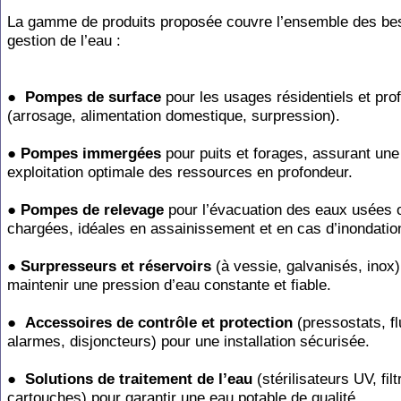
La
gamme
de
produits
proposée
couvre
l’ensemble
des
be
gestion
de
l’eau
:
●
Pompes
de
surface
pour
les
usages
résidentiels
et
pro
(arrosage, alimentation domestique, surpression).
●
Pompes
immergées
pour
puits
et
forages,
assurant
une
exploitation
optimale
des ressources en profondeur.
●
Pompes
de
relevage
pour
l’évacuation
des
eaux
usées
chargées,
idéales
en assainissement et en cas d’inondatio
●
Surpresseurs
et
réservoirs
(à
vessie,
galvanisés,
inox)
maintenir
une
pression d’eau constante et fiable.
●
Accessoires
de
contrôle
et
protection
(pressostats,
f
alarmes, disjoncteurs) pour une installation sécurisée.
●
Solutions
de
traitement
de
l’eau
(stérilisateurs
UV,
fil
cartouches)
pour
garantir une eau potable de qualité.