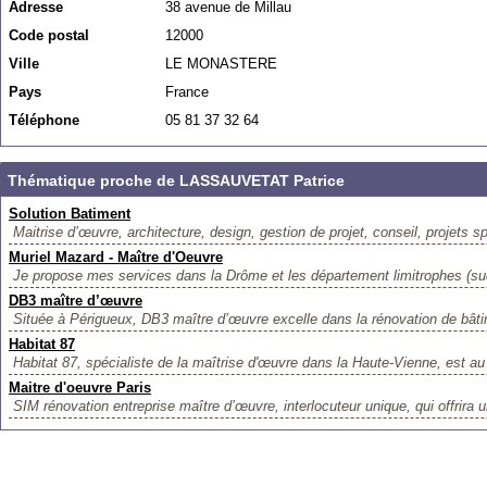
Adresse
38 avenue de Millau
Code postal
12000
Ville
LE MONASTERE
Pays
France
Téléphone
05 81 37 32 64
Thématique proche de LASSAUVETAT Patrice
Solution Batiment
Maitrise d’œuvre, architecture, design, gestion de projet, conseil, projets sp
Muriel Mazard - Maître d'Oeuvre
Je propose mes services dans la Drôme et les département limitrophes (sud
DB3 maître d’œuvre
Située à Périgueux, DB3 maître d’œuvre excelle dans la rénovation de bâtim
Habitat 87
Habitat 87, spécialiste de la maîtrise d'œuvre dans la Haute-Vienne, est au
Maitre d'oeuvre Paris
SIM rénovation entreprise maître d’œuvre, interlocuteur unique, qui offrira 