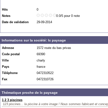
Hits
0
Notes
0.0/5 pour 0 note
Date de validation
29-09-2014
Informations sur la société: lc paysage
Adresse
1572 route du bas privas
Code postal
69390
Ville
charly
Pays
france
Téléphone
0472310522
Fax
0472310726
Thématique proche de lc paysage
1 2 3 piscines
123 piscines... la piscine à votre image ! Nous sommes fabricant et concep