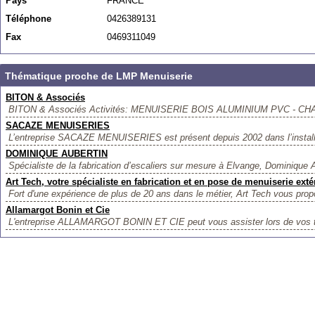
Pays
FRANCE
Téléphone
0426389131
Fax
0469311049
Thématique proche de LMP Menuiserie
BITON & Associés
BITON & Associés Activités: MENUISERIE BOIS ALUMINIUM PVC - C
SACAZE MENUISERIES
L’entreprise SACAZE MENUISERIES est présent depuis 2002 dans l’installati
DOMINIQUE AUBERTIN
Spécialiste de la fabrication d’escaliers sur mesure à Elvange, Dominique A
Art Tech, votre spécialiste en fabrication et en pose de menuiserie exté
Fort d'une expérience de plus de 20 ans dans le métier, Art Tech vous prop
Allamargot Bonin et Cie
L'entreprise ALLAMARGOT BONIN ET CIE peut vous assister lors de vos tr