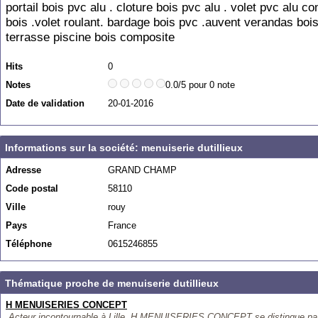
portail bois pvc alu . cloture bois pvc alu . volet pvc alu c
bois .volet roulant. bardage bois pvc .auvent verandas bois
terrasse piscine bois composite
Hits
0
Notes
0.0/5 pour 0 note
Date de validation
20-01-2016
Informations sur la société: menuiserie dutillieux
Adresse
GRAND CHAMP
Code postal
58110
Ville
rouy
Pays
France
Téléphone
0615246855
Thématique proche de menuiserie dutillieux
H MENUISERIES CONCEPT
Acteur incontournable à Lille, H MENUISERIES CONCEPT se distingue par 