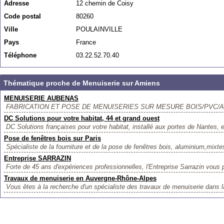
Adresse
12 chemin de Coisy
Code postal
80260
Ville
POULAINVILLE
Pays
France
Téléphone
03.22.52.70.40
Thématique proche de Menuiserie sur Amiens
MENUISERIE AUBENAS
FABRICATION ET POSE DE MENUISERIES SUR MESURE BOIS/PVC/AL
DC Solutions pour votre habitat, 44 et grand ouest
DC Solutions françaises pour votre habitat, installé aux portes de Nantes, 
Pose de fenêtres bois sur Paris
Spécialiste de la fourniture et de la pose de fenêtres bois, aluminium,mixte
Entreprise SARRAZIN
Forte de 45 ans d'expériences professionnelles, l'Entreprise Sarrazin vous 
Travaux de menuiserie en Auvergne-Rhône-Alpes
Vous êtes à la recherche d'un spécialiste des travaux de menuiserie dans la