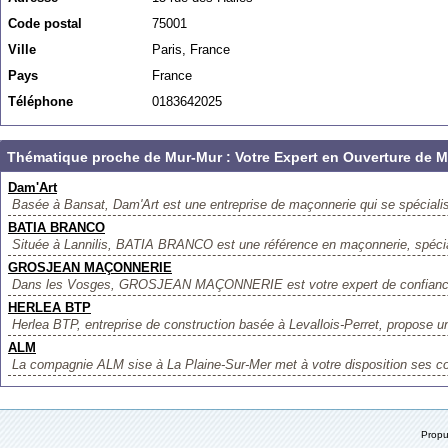
Code postal
75001
Ville
Paris, France
Pays
France
Téléphone
0183642025
Thématique proche de Mur-Mur : Votre Expert en Ouverture de M
Dam'Art
Basée à Bansat, Dam'Art est une entreprise de maçonnerie qui se spécialise
BATIA BRANCO
Située à Lannilis, BATIA BRANCO est une référence en maçonnerie, spécial
GROSJEAN MAÇONNERIE
Dans les Vosges, GROSJEAN MAÇONNERIE est votre expert de confiance 
HERLEA BTP
Herlea BTP, entreprise de construction basée à Levallois-Perret, propose 
ALM
La compagnie ALM sise à La Plaine-Sur-Mer met à votre disposition ses c
Prop