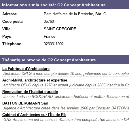
Informations sur la société: O2 Concept Architecture
Adresse
Parc d'affaires de la Bretèche, Bât. O
Code postal
35760
Ville
SAINT GREGOIRE
Pays
France
Téléphone
0230311002
Thématique proche de O2 Concept Architecture
La Fabrique d'Architecture
Architecte DPLG à mon compte depuis 10 ans, j'interviens sur la conception
Archi-M@d. architecture et expertise
architecte DPLG depuis 1978 et expert judiciaire depuis 2005 inscrit à la Co
Rénovation de l'habitat durable
Je suis Ludivine BOUCHARD, architecte d'intérieur et maître d'oeuvre en ré
BATTON BERGMANN Sarl
Agence d'Architecture créée dans les années 1960 par Christian BATTON e
Cabinet d'Architectes sur l'Île de Ré
GNX Architecture est un cabinet d'architecture composé d'un architecte DP