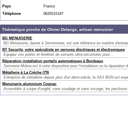
Pays
France
Téléphone
0625515187
Thématique proche de Olivier Delange, artisan menuisier
BG MENUISERIE
BG Menuiserie, basée à Sèvremoine, est une référence en matière d'entrepr
BT Security, votre spécialiste en serrures électriques et électroniques
Équipez vos portes et fenêtres de serrures ultra-sécurisées pour...
Réparation installation portails automatiques à Bordeaux
Serrurerie Molina est à votre disposition pour l’installation ou la réparation d
Métallerie à La Crèche (79)
Entreprise de métallerie depuis plus d'un demi-siècle, la SAS BGN est expe
Menuiserie aluminium Cognac
Assemblés à coupe d’onglet, sans soudage et sans vissage, les parcloses 