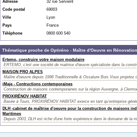
Adresse
32 rue Servient
Code postal
69003
Ville
Lyon
Pays
France
Téléphone
0800 600 540
Thématique proche de Optiréno - Maître d'Oeuvre en Rénovatio
Ertemo, construire votre maison modulaire
ERTEMO, c'est une société de maitrise d'œuvre spécialisée dans la constr
MAISON PRO ALPES
Maître d'oeuvre depuis 1998 Traditionnelle & Ossature Bois Vous projetez de
iMaje - Contructions contemporaines
Construction de maisons contemporaines sur la région Auvergne, à Clermon
PROXIRÉNOV HABITAT
Basée à Tours, PROXIRÉNOV HABITAT exerce en tant qu’entreprise généra
DLH -cabinet de maîtrise d'oeuvre pour la construction de maisons indi
Maritimes
Depuis 2003, DLH est riche d'une forte expérience dans le domaine de la ma