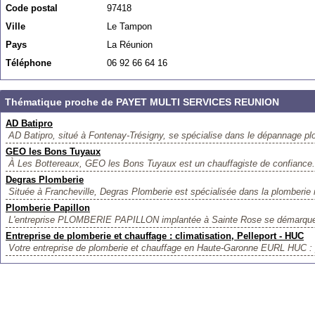
Code postal
97418
Ville
Le Tampon
Pays
La Réunion
Téléphone
06 92 66 64 16
Thématique proche de PAYET MULTI SERVICES REUNION
AD Batipro
AD Batipro, situé à Fontenay-Trésigny, se spécialise dans le dépannage plo
GEO les Bons Tuyaux
À Les Bottereaux, GEO les Bons Tuyaux est un chauffagiste de confiance. 
Degras Plomberie
Située à Francheville, Degras Plomberie est spécialisée dans la plomberie 
Plomberie Papillon
L'entreprise PLOMBERIE PAPILLON implantée à Sainte Rose se démarque pa
Entreprise de plomberie et chauffage : climatisation, Pelleport - HUC
Votre entreprise de plomberie et chauffage en Haute-Garonne EURL HUC :