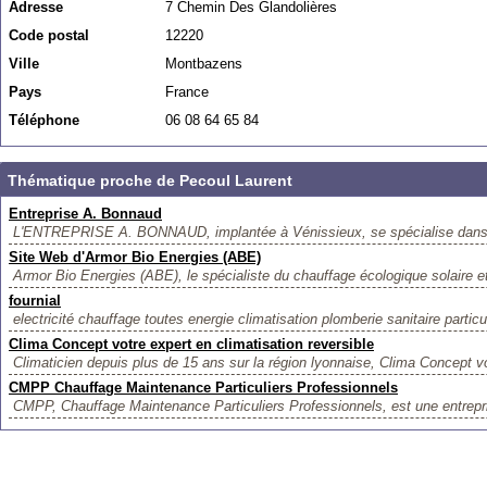
Adresse
7 Chemin Des Glandolières
Code postal
12220
Ville
Montbazens
Pays
France
Téléphone
06 08 64 65 84
Thématique proche de Pecoul Laurent
Entreprise A. Bonnaud
L'ENTREPRISE A. BONNAUD, implantée à Vénissieux, se spécialise dans l'
Site Web d'Armor Bio Energies (ABE)
Armor Bio Energies (ABE), le spécialiste du chauffage écologique solaire et 
fournial
electricité chauffage toutes energie climatisation plomberie sanitaire particuli
Clima Concept votre expert en climatisation reversible
Climaticien depuis plus de 15 ans sur la région lyonnaise, Clima Concept v
CMPP Chauffage Maintenance Particuliers Professionnels
CMPP, Chauffage Maintenance Particuliers Professionnels, est une entrepri