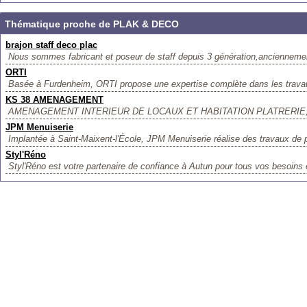
Thématique proche de PLAK & DECO
brajon staff deco plac
Nous sommes fabricant et poseur de staff depuis 3 génération,anciennement
ORTI
Basée à Furdenheim, ORTI propose une expertise complète dans les travaux
KS 38 AMENAGEMENT
AMENAGEMENT INTERIEUR DE LOCAUX ET HABITATION PLATRERIE,
JPM Menuiserie
Implantée à Saint-Maixent-l'École, JPM Menuiserie réalise des travaux de pl
Styl'Réno
Styl'Réno est votre partenaire de confiance à Autun pour tous vos besoins en