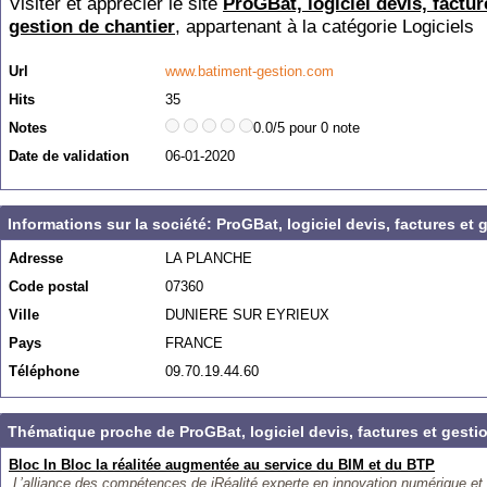
Visiter et apprécier le site
ProGBat, logiciel devis, factur
gestion de chantier
, appartenant à la catégorie
Logiciels
Url
www.batiment-gestion.com
Hits
35
Notes
0.0/5 pour 0 note
Date de validation
06-01-2020
Informations sur la société: ProGBat, logiciel devis, factures et 
Adresse
LA PLANCHE
Code postal
07360
Ville
DUNIERE SUR EYRIEUX
Pays
FRANCE
Téléphone
09.70.19.44.60
Thématique proche de ProGBat, logiciel devis, factures et gesti
Bloc In Bloc la réalitée augmentée au service du BIM et du BTP
L’alliance des compétences de iRéalité experte en innovation numérique et