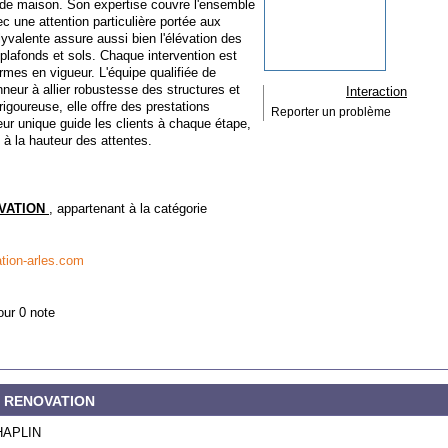
n de maison. Son expertise couvre l'ensemble
ec une attention particulière portée aux
yvalente assure aussi bien l'élévation des
 plafonds et sols. Chaque intervention est
mes en vigueur. L'équipe qualifiée de
 à allier robustesse des structures et
Interaction
igoureuse, elle offre des prestations
Reporter un problème
teur unique guide les clients à chaque étape,
 à la hauteur des attentes.
VATION
, appartenant à la catégorie
tion-arles.com
our 0 note
CE RENOVATION
HAPLIN