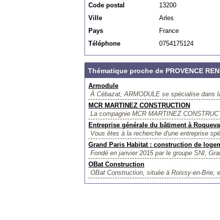
Code postal
13200
Ville
Arles
Pays
France
Téléphone
0754175124
Thématique proche de PROVENCE RE
Armodule
À Cébazat, ARMODULE se spécialise dans la 
MCR MARTINEZ CONSTRUCTION
La compagnie MCR MARTINEZ CONSTRUCTION, 
Entreprise générale du bâtiment à Roqueva
Vous êtes à la recherche d'une entreprise spéc
Grand Paris Habitat : construction de loge
Fondé en janvier 2015 par le groupe SNI, Gran
OBat Construction
OBat Construction, située à Roissy-en-Brie, e