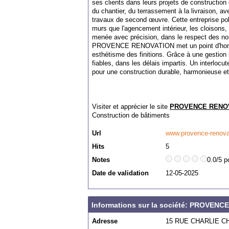
ses clients dans leurs projets de constructio
du chantier, du terrassement à la livraison, av
travaux de second œuvre. Cette entreprise pol
murs que l'agencement intérieur, les cloisons,
menée avec précision, dans le respect des nor
PROVENCE RENOVATION met un point d'honneur
esthétisme des finitions. Grâce à une gestion r
fiables, dans les délais impartis. Un interlocu
pour une construction durable, harmonieuse et
Visiter et apprécier le site
PROVENCE RENO
Construction de bâtiments
Url
www.provence-renova
Hits
5
Notes
0.0/5 p
Date de validation
12-05-2025
Informations sur la société: PROVEN
Adresse
15 RUE CHARLIE C