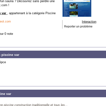
d'un sauna ? Découvrez sans perdre une
t.com !
e var
, appartenant à la catégorie
Piscine
geot.com
Interaction
Reporter un problème
our 0 note
 piscine var
iépce
ine var
e piscine construction traditionnelle et tous les...