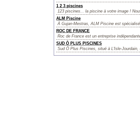
1 2 3 piscines
123 piscines... la piscine à votre image ! No
ALM Piscine
À Gujan-Mestras, ALM Piscine est spécialisée 
ROC DE FRANCE
Roc de France est un entreprise indépendante 
SUD Ô PLUS PISCINES
Sud Ô Plus Piscines, situé à L'Isle-Jourdain, 