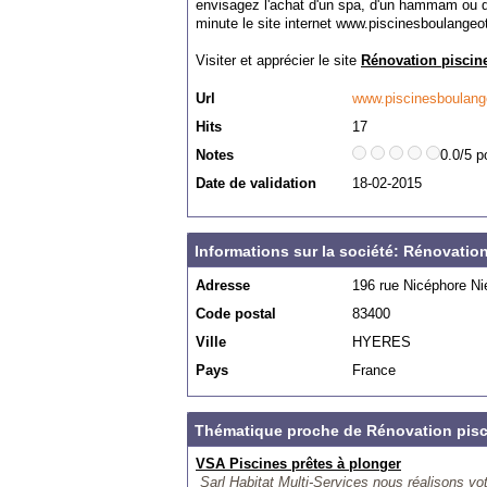
envisagez l'achat d'un spa, d'un hammam ou 
minute le site internet www.piscinesboulangeo
Visiter et apprécier le site
Rénovation piscin
Url
www.piscinesboulan
Hits
17
Notes
0.0/5 p
Date de validation
18-02-2015
Informations sur la société: Rénovation
Adresse
196 rue Nicéphore N
Code postal
83400
Ville
HYERES
Pays
France
Thématique proche de Rénovation pisc
VSA Piscines prêtes à plonger
Sarl Habitat Multi-Services nous réalisons votr