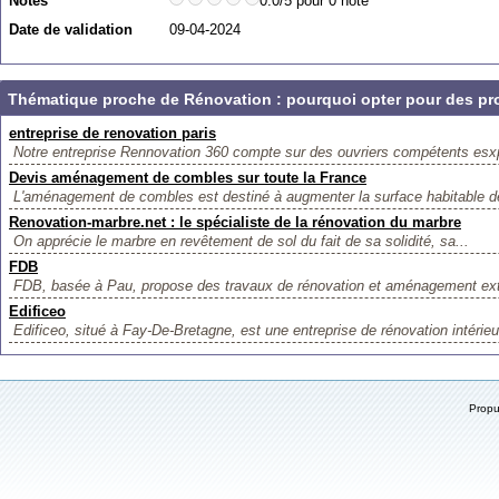
Notes
0.0/5 pour 0 note
Date de validation
09-04-2024
Thématique proche de Rénovation : pourquoi opter pour des pr
entreprise de renovation paris
Notre entreprise Rennovation 360 compte sur des ouvriers compétents esxp
Devis aménagement de combles sur toute la France
L'aménagement de combles est destiné à augmenter la surface habitable de
Renovation-marbre.net : le spécialiste de la rénovation du marbre
On apprécie le marbre en revêtement de sol du fait de sa solidité, sa...
FDB
FDB, basée à Pau, propose des travaux de rénovation et aménagement extér
Edificeo
Edificeo, situé à Fay-De-Bretagne, est une entreprise de rénovation intérieu
Prop