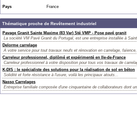
Pays
France
Thématique proche de Revêtement industriel
Pavage Granit Sainte Maxime (83 Var) Sté VMP - Pose pavé granit
La société VM Pavé Granit du Portugal, est une entreprise installée à Sain
Delorme carrelage
A votre service pour tout travaux neufs et rénovation en carrelage, faïence,
Carreleur professionnel, diplômé et expérimenté en Ile-de-France
Carreleur professionnel à votre disposition pour tous vos travaux de carrelag
K-DIS : le spécialiste des solutions pour la réalisation de sol en béton
Solidité et forte résistance à l'usure, voilà les principaux atouts...
Nasso Carrelages
Entreprise familiale composée d'une cinquantaine de collaborateurs dont un