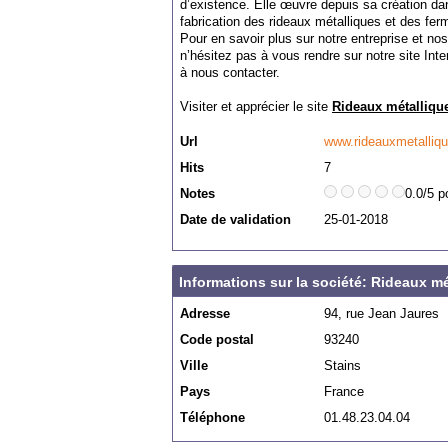
d’existence. Elle œuvre depuis sa création da
fabrication des rideaux métalliques et des fe
Pour en savoir plus sur notre entreprise et no
n’hésitez pas à vous rendre sur notre site Inte
à nous contacter.
Visiter et apprécier le site
Rideaux métalliq
Url
www.rideauxmetalliqu
Hits
7
Notes
0.0/5 p
Date de validation
25-01-2018
Informations sur la société: Rideaux mé
Adresse
94, rue Jean Jaures
Code postal
93240
Ville
Stains
Pays
France
Téléphone
01.48.23.04.04