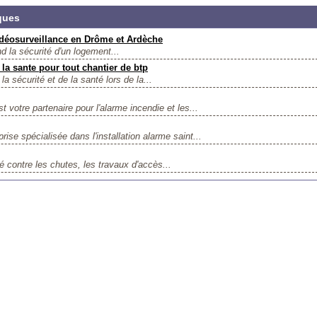
ques
idéosurveillance en Drôme et Ardèche
nd la sécurité d'un logement...
 la sante pour tout chantier de btp
 la sécurité et de la santé lors de la...
re partenaire pour l'alarme incendie et les...
ise spécialisée dans l'installation alarme saint...
 contre les chutes, les travaux d'accès...