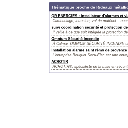
Thématique proche de Rideaux métalli
QR ENERGIES : installateur d'alarmes et v
Cambriolage, intrusion, vol de matériel... qua
suivi coordination securité et protection de
Il veille à ce que soit intégrée la protection de
Omnium Sécurité Incendie
À Colmar, OMNIUM SÉCURITÉ INCENDIE est vot
Installation alarme saint rémy de provence
L'entreprise Bouquet Secu-Elec est une entrepr
ACROTIR
ACROTIR®, spécialiste de la mise en sécurité