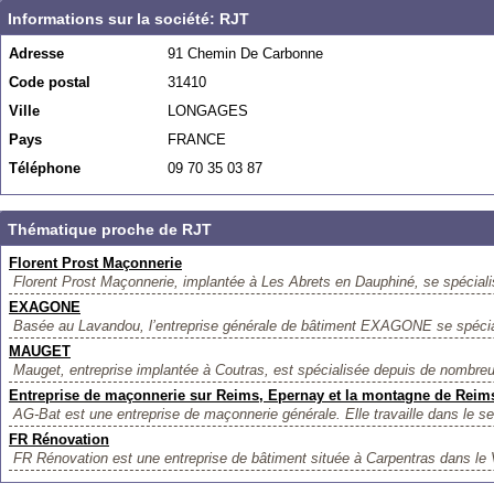
Informations sur la société: RJT
Adresse
91 Chemin De Carbonne
Code postal
31410
Ville
LONGAGES
Pays
FRANCE
Téléphone
09 70 35 03 87
Thématique proche de RJT
Florent Prost Maçonnerie
Florent Prost Maçonnerie, implantée à Les Abrets en Dauphiné, se spécialis
EXAGONE
Basée au Lavandou, l’entreprise générale de bâtiment EXAGONE se spécial
MAUGET
Mauget, entreprise implantée à Coutras, est spécialisée depuis de nombre
Entreprise de maçonnerie sur Reims, Epernay et la montagne de Reims
AG-Bat est une entreprise de maçonnerie générale. Elle travaille dans le se
FR Rénovation
FR Rénovation est une entreprise de bâtiment située à Carpentras dans le 