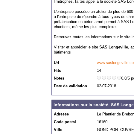
limitrophes, faîtes appel à la société SAS Lo
L'entreprise possède un atelier de plus de 60
à l'entreprise de répondre à tous types de cha
préfabrication en béton armé permet à SAS Lon
chantiers, même les plus complexes.
Retrouvez toutes les informations sur le site in
Visiter et apprécier le site
SAS Longeville
, a
bâtiments
Url
www.saslongeville.c
Hits
14
Notes
0.0/5 p
Date de validation
02-07-2018
Informations sur la société: SAS Longev
Adresse
Le Plantier de Brebo
Code postal
16160
Ville
GOND PONTOUVRE