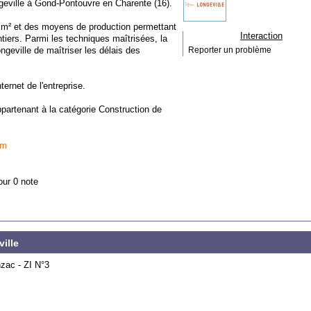
ngeville à Gond-Pontouvre en Charente (16).
0 m² et des moyens de production permettant
Interaction
ntiers. Parmi les techniques maîtrisées, la
geville de maîtriser les délais des
Reporter un problème
ternet de l'entreprise.
ppartenant à la catégorie
Construction de
om
our 0 note
ille
nzac - ZI N°3